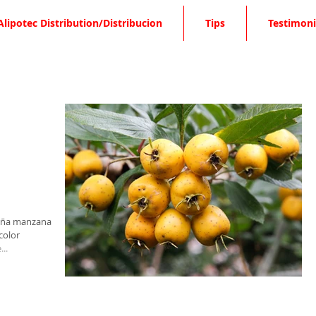
Alipotec Distribution/Distribucion
Tips
Testimoni
ueña manzana
color
...