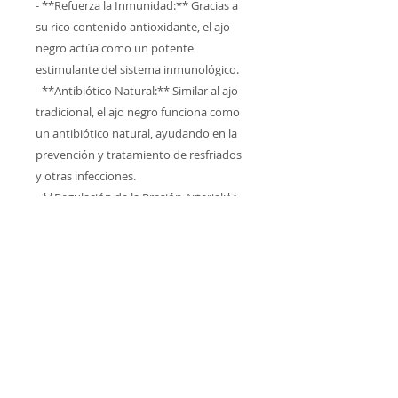
- **Refuerza la Inmunidad:** Gracias a
su rico contenido antioxidante, el ajo
negro actúa como un potente
estimulante del sistema inmunológico.
- **Antibiótico Natural:** Similar al ajo
tradicional, el ajo negro funciona como
un antibiótico natural, ayudando en la
prevención y tratamiento de resfriados
y otras infecciones.
- **Regulación de la Presión Arterial:**
Ayuda a mantener niveles saludables de
presión arterial.
- **Apoyo Hepático:** El ajo negro
facilita la función hepática, ayudando en
la eliminación de lípidos y colesterol
perjudicial, convirtiéndolo en una
excelente opción para combatir la
astenia primaveral.
- **Mejora la Circulación:** Al mejorar la