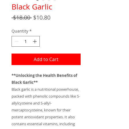
Black Garlic
Regular
Sale
 $18.00 
$10.80
Price
Price
Quantity
*
Add to Cart
**Unlocking the Health Benefits of
Black Garlic**
Black garlic is a nutritional powerhouse,
packed with phenolic compounds like S-
allylcysteine and S-allyl-
mercaptocysteine, known for their
potent antioxidant properties. It also
contains essential vitamins, including